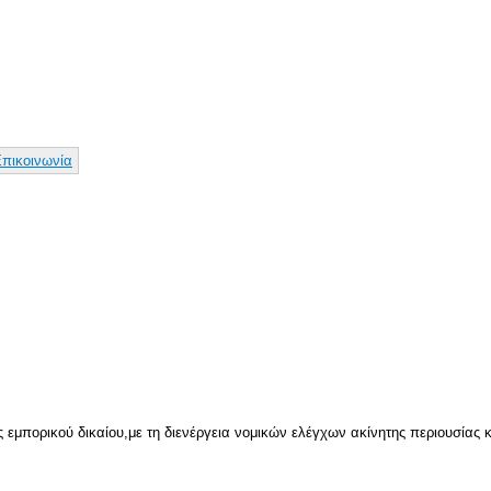
Παράκαμψη
προς το
κυρίως
περιεχόμενο
πικοινωνία
 εμπορικού δικαίου,με τη διενέργεια νομικών ελέγχων ακίνητης περιουσίας κα