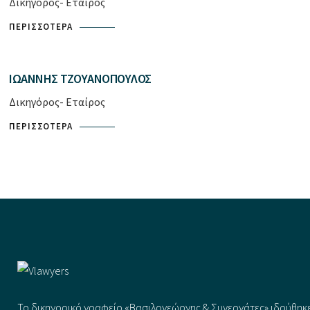
Δικηγόρος- Εταίρος
ΠΕΡΙΣΣΌΤΕΡΑ
ΙΩΆΝΝΗΣ ΤΖΟΥΑΝΌΠΟΥΛΟΣ
Δικηγόρος- Εταίρος
ΠΕΡΙΣΣΌΤΕΡΑ
Το δικηγορικό γραφείο «Βασιλογεώργης & Συνεργάτες» ιδρύθηκε 