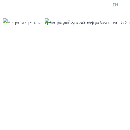
Παράκαμψη
EL
EN
DE
προς το
κυρίως
περιεχόμενο
Η Ομάδα μας