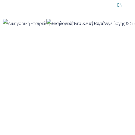
Παράκαμψη
EL
EN
DE
προς το
κυρίως
περιεχόμενο
Κώστας Αλεξίου