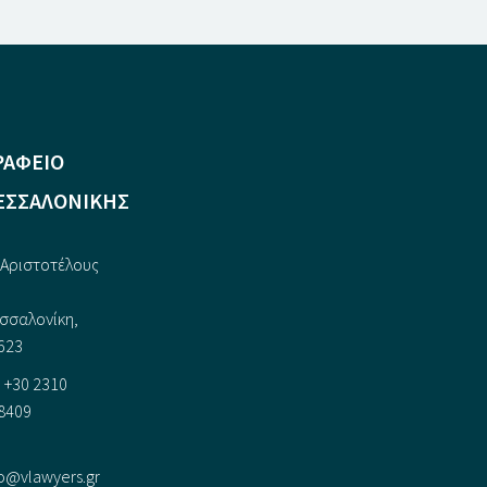
ΡΑΦΕΙΟ
ΕΣΣΑΛΟΝΙΚΗΣ
Αριστοτέλους
,
σσαλονίκη,
623
+30 2310
8409
fo@vlawyers.gr