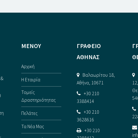
ΜΕΝΟΥ
ΓΡΑΦΕΙΟ
Γ
ΑΘΗΝΑΣ
Θ
Αρχική
Βαλαωρίτου 18,
 &
Η Εταιρία
Αθήνα, 10671
12
Θε
Τομείς
+30 210
0
54
Δραστηριότητας
3388414
+30 210
τη
Πελάτες
22
3628616
Τα Νέα Μας
+30 210
in
3388412