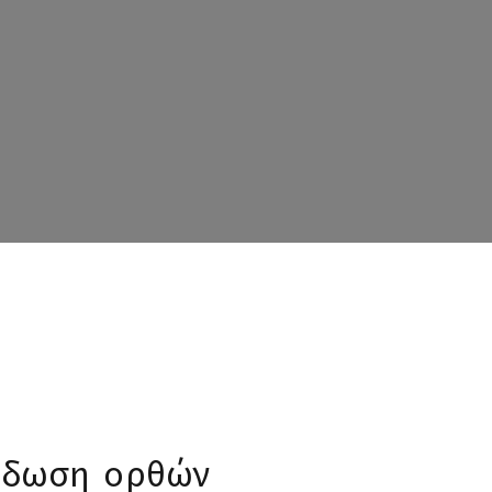
έδωση ορθών