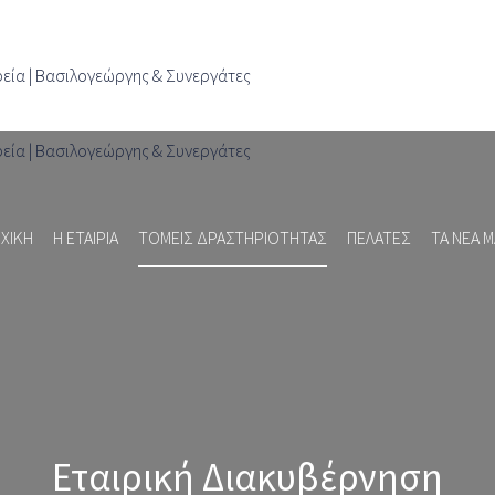
Παράκαμψη
προς το
κυρίως
περιεχόμενο
ΧΙΚΉ
Η ΕΤΑΙΡΊΑ
ΤΟΜΕΊΣ ΔΡΑΣΤΗΡΙΌΤΗΤΑΣ
ΠΕΛΆΤΕΣ
ΤΑ ΝΈΑ 
Εταιρική Διακυβέρνηση