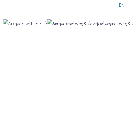
Παράκαμψη
EL
EN
DE
προς το
κυρίως
περιεχόμενο
Ναταλία Παπά