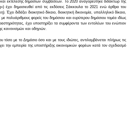
ης και εκτέλεσης δημοσίων συμβάσεων. Το 2020 αναγορεύτηκε διδάκτωρ της
ίκη») έχει δημοσιευθεί από τις εκδόσεις Σάκκουλα το 2021 ενώ άρθρα του
. Έχει διδάξει διοικητικό δίκαιο, διοικητική δικονομία, υπαλληλικό δίκαιο,
ί με πολυάριθμους φορείς του δημόσιου και ευρύτερου δημόσιου τομέα ιδίως
ραστηριότητας, έχει υποστηρίξει τα συμφέροντα των εντολέων του ενώπιον
ης κανονισμών και οδηγιών.
 τόσο με το Δημόσιο όσο και με τους ιδιώτες, αντιλαμβάνεται πλήρως τις
έχει την εμπειρία της υποστήριξης οικονομικών φορέων κατά τον σχεδιασμό