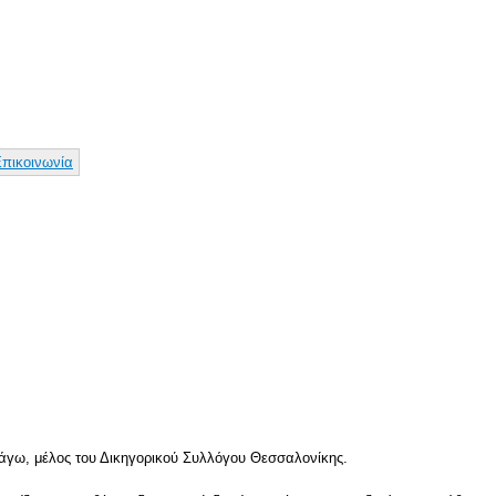
Παράκαμψη
προς το
κυρίως
περιεχόμενο
πικοινωνία
 Πάγω, μέλος του Δικηγορικού Συλλόγου Θεσσαλονίκης.