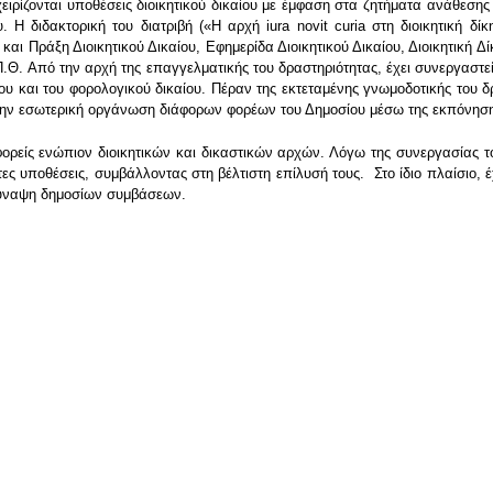
αχειρίζονται υποθέσεις διοικητικού δικαίου με έμφαση στα ζητήματα ανάθεσ
υ. Η διδακτορική του διατριβή («H αρχή iura novit curia στη διοικητική δ
ι Πράξη Διοικητικού Δικαίου, Εφημερίδα Διοικητικού Δικαίου, Διοικητική Δίκη)
Π.Θ. Από την αρχή της επαγγελματικής του δραστηριότητας, έχει συνεργαστε
ου και του φορολογικού δικαίου. Πέραν της εκτεταμένης γνωμοδοτικής του δ
με την εσωτερική οργάνωση διάφορων φορέων του Δημοσίου μέσω της εκπόνησ
ορείς ενώπιον διοικητικών και δικαστικών αρχών. Λόγω της συνεργασίας του
ς υποθέσεις, συμβάλλοντας στη βέλτιστη επίλυσή τους. Στο ίδιο πλαίσιο, 
σύναψη δημοσίων συμβάσεων.