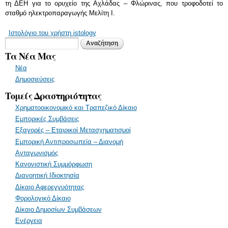
τη ΔΕΗ για το ορυχείο της Αχλάδας – Φλώρινας, που τροφοδοτεί το
σταθμό ηλεκτροπαραγωγής Μελίτη Ι.
Ιστολόγιο του χρήστη istology
Φόρμα αναζήτησης
Αναζήτηση
Τα Νέα Μας
Νέα
Δημοσιεύσεις
Τομείς Δραστηριότητας
Χρηματοοικονομικό και Τραπεζικό Δίκαιο
Εμπορικές Συμβάσεις
Εξαγορές – Εταιρικοί Μετασχηματισμοί
Εμπορική Αντιπροσωπεία – Διανομή
Ανταγωνισμός
Κανονιστική Συμμόρφωση
Διανοητική Ιδιοκτησία
Δίκαιο Αφερεγγυότητας
Φορολογικό Δίκαιο
Δίκαιο Δημοσίων Συμβάσεων
Ενέργεια