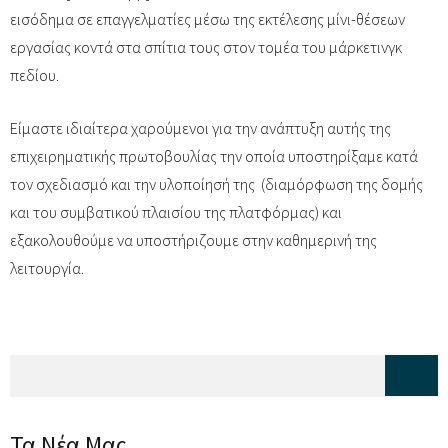
εισόδημα σε επαγγελματίες μέσω της εκτέλεσης μίνι-θέσεων
εργασίας κοντά στα σπίτια τους στον τομέα του μάρκετινγκ
πεδίου.
Είμαστε ιδιαίτερα χαρούμενοι για την ανάπτυξη αυτής της
επιχειρηματικής πρωτοβουλίας την οποία υποστηρίξαμε κατά
τον σχεδιασμό και την υλοποίησή της (διαμόρφωση της δομής
και του συμβατικού πλαισίου της πλατφόρμας) και
εξακολουθούμε να υποστήριζουμε στην καθημερινή της
λειτουργία.
Φόρμα αναζήτησης
Αναζήτηση
Τα Νέα Μας