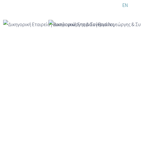
Παράκαμψη
EL
EN
DE
προς το
κυρίως
περιεχόμενο
Νομική υποστήριξη της υλοποίησης και
λειτουργίας της πλατφόρμας FIELDOO